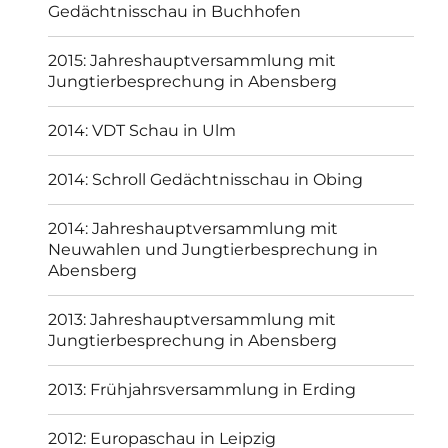
Datenschutz
Sonderverein der Züchter des Verkehrtflügelkröpfers von
1907
Stolz präsentiert von WordPress