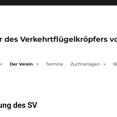
 des Verkehrtflügelkröpfers v
Der Verein
Termine
Zuchtanlagen
B
ung des SV