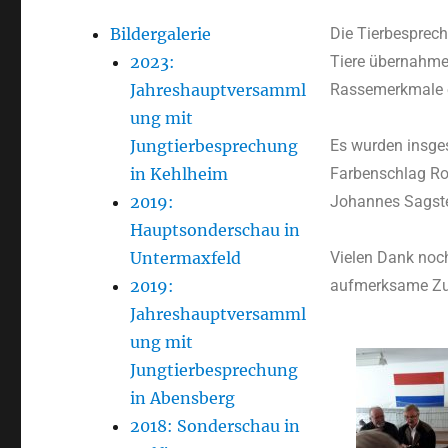
Bildergalerie
Die Tierbesprec
2023:
Tiere übernahmen
Jahreshauptversamml
Rassemerkmale 
ung mit
Jungtierbesprechung
Es wurden insges
in Kehlheim
Farbenschlag Rot
2019:
Johannes Sagstet
Hauptsonderschau in
Untermaxfeld
Vielen Dank noch
2019:
aufmerksame Zuh
Jahreshauptversamml
ung mit
Jungtierbesprechung
in Abensberg
2018: Sonderschau in